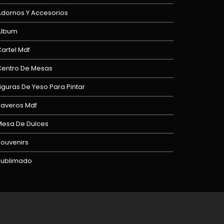
Adornos Y Accesorios
Album
artel Mdf
Centro De Mesas
iguras De Yeso Para Pintar
laveros Mdf
Mesa De Dulces
Souvenirs
Sublimado