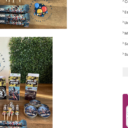
C
E
L
M
S
S