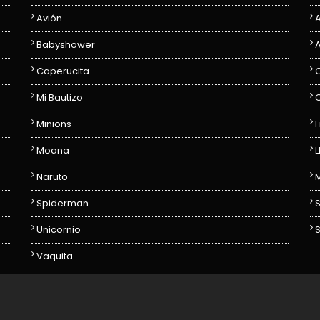
Avión
Babyshower
Caperucita
C
Mi Bautizo
Minions
F
Moana
L
Naruto
Spiderman
Unicornio
Vaquita