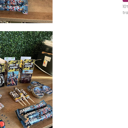
10
tr