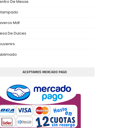
entro De Mesas
stampado
laveros Mdf
esa De Dulces
ouvenirs
ublimado
ACEPTAMOS MERCADO PAGO